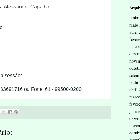
ta Alessander Capalbo
Arquiv
junho
maio 
o
abril
fever
janei
dezem
l
nove
outub
setem
a sessão:
maio 
abril
 33691716 ou Fone: 61 - 99500-0200
março
fever
janei
dezem
nove
rio:
outub
setem