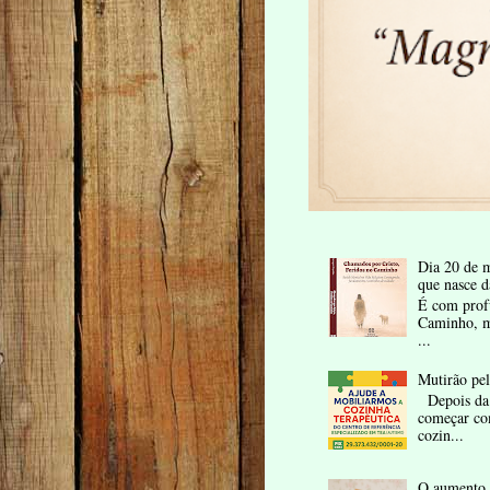
Dia 20 de m
que nasce d
É com profu
Caminho, me
...
Mutirão pe
Depois da 
começar co
cozin...
O aumento 