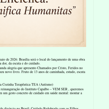
aio de 2026: Brasília será o local do lançamento de uma obra
a dor, da escuta e do cuidado.
nda alegria que apresento Chamados por Cristo, Feridos no
u novo livro. Fruto de 13 anos de caminhada, estudo, escuta
la Cozinha Terapêutica TEA (Autismo)
reinauguração do Instituto Capalbo – VEM SER , queremos
m um gesto concreto de cuidado em saúde mental: montar a
de divórcio no Brasil: Cuidado Redobrado com os Filhos