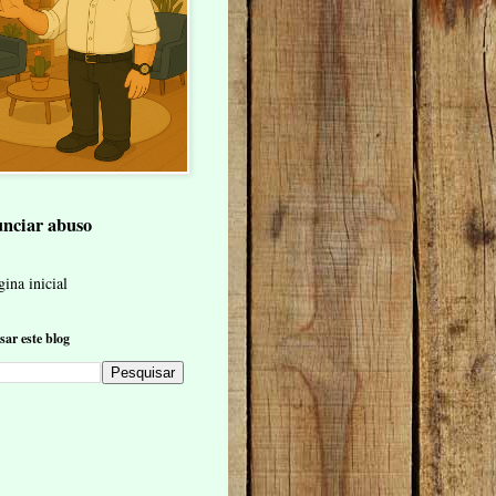
nciar abuso
ina inicial
sar este blog