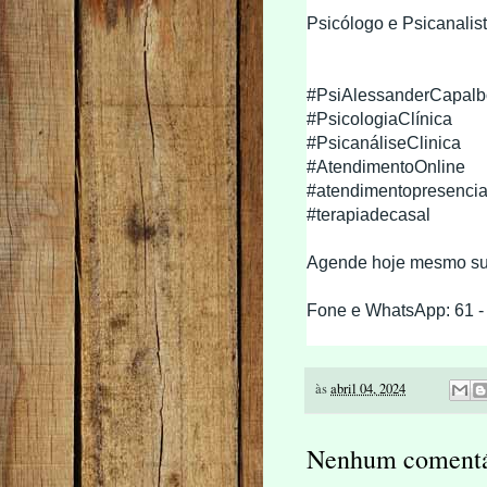
Psicólogo e Psicanalis
#PsiAlessanderCapalb
#PsicologiaClínica
#PsicanáliseClinica
#AtendimentoOnline
#atendimentopresencia
#terapiadecasal
Agende hoje mesmo su
Fone e WhatsApp: 61 -
às
abril 04, 2024
Nenhum comentá