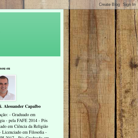
sou eu
i. Alessander Capalbo
ção: - Graduado em
gia - pela FAFE 2014 - Pós
ado em Ciência da Religião
- Licenciado em Filosofia -
I 2017 - Pós Graduado em