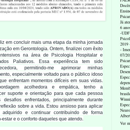
Docên
Ensin
Psican
Já at
6 ano
-UDF 
Psico
liz em concluir mais uma etapa da minha jornada
2019 
zação em Gerontologia. Ontem, finalizei com êxito
- Ime
07/20
tensivos na área de Psicologia Hospitalar e
Psica
dos Paliativos. Essa experiência tem sido
Espec
quecedora, permitindo-me aprimorar minhas
Desen
ento, especialmente voltado para o público idoso
Espec
que enfrentam momentos difíceis em suas vidas.
depen
ordagem acolhedora e empática, tenho a
Membr
brasil
cer suporte e orientação para que cada pessoa
Winni
s desafios enfrentados, principalmente durante
Espec
eflexão sobre a vida. Estou ansioso para aplicar
Neuro
adquirido e continuar contribuindo de forma
Alber
m-estar e o conforto daqueles que atendo.
Ver m