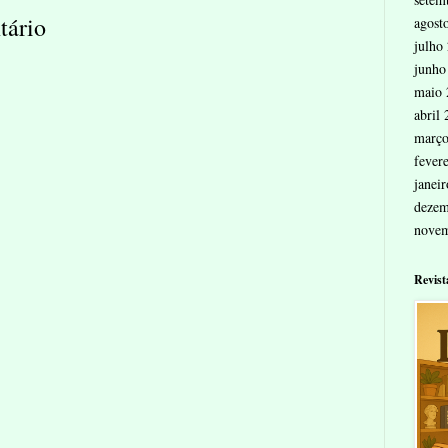
tário
agost
julho
junho
maio 
abril
março
fever
janei
dezem
nove
Revist