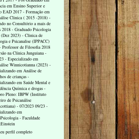
cia em Ensino Superior e
o EAD 2017 - Formação em
álise Clinica ( 2015 -2018) -
endo no Consultório a mais de
s 2018 - Graduado Psicologia
(Dez 2023) - Clinica de
logia e Psicanalise (IPPACC)
- Professor de Filosofia 2018
rsão na Clínica Junguiana -
23 - Especializado em
nálise Winnicotianna (2023) -
ializando em Análise de
hos de crianças -
ializando em Saúde Mental e
dência Química e drogas -
o Pleno: IBPW (Instituto
eiro de Psicanálise
cottiana) - 07/2023 09/23 -
ializando em
Psicologia - Faculdade
tEinstein
eu perfil completo