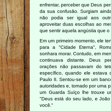
enfrentar, perceber que Deus per
da sua confusão. Surgiam aind
não podia ser igual aos out
aproveitar duas escolhas ao m
que sentir aquela angústia que o
Em um primeiro momento, ele tent
para a "Cidade Eterna", Rom
sonhara morar. Contudo, em men
continuava distante. Deus p
orações não passavam do tet
específico, quando ele estava
Paulo II. Sentou-se em um banc
autoridades e, tomado por uma p
um Guarda Suíço lhe trouxe u
"Deus está do seu lado, e João P
você."