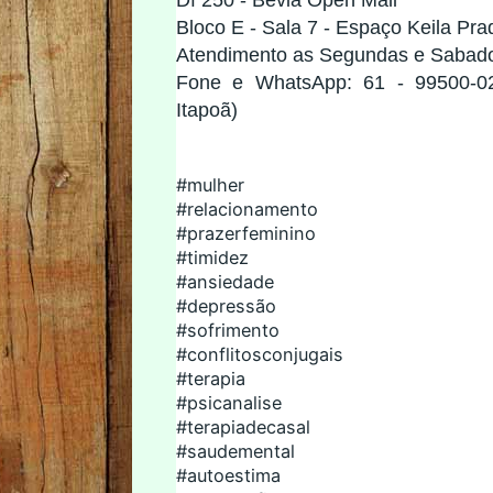
Df 250 - Bevia Open Mall
Bloco E - Sala 7 - Espaço Keila Pra
Atendimento as Segundas e Sabad
Fone e WhatsApp: 61 - 99500-02
Itapoã)
#mulher
#relacionamento
#prazerfeminino
#timidez
#ansiedade
#depressão
#sofrimento
#conflitosconjugais
#terapia
#psicanalise
#terapiadecasal
#saudemental
#autoestima