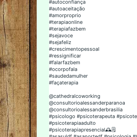
#autoconfiança
#autoaceitação
#amorproprio
#terapiaonline
#terapiafazbem
#sejavoce
#sejafeliz
#crescimentopessoal
#ressignificar
#falarfazbem
#ocorpofala
#saudedamulher
#façaterapia
@cathedralcoworking
@consultorioalessanderparanoa
@consultorioalessanderbrasilia
#psicologo
#psicoterapeuta
#psicote
#psicoterapiaadulto
#psicoterapiapresencial
🕰🗒
#asasuldf
#asanortedf
#psicologia
#