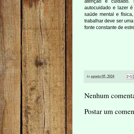
atenção e cuidado. E
autocuidado e lazer é 
saúde mental e física
trabalhar deve ser uma
fonte constante de est
às
agosto 05, 2024
Nenhum comentá
Postar um comen