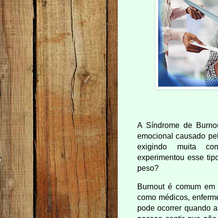
A Síndrome de Burnout
emocional causado pel
exigindo muita com
experimentou esse tip
peso?
Burnout é comum em p
como médicos, enfermei
pode ocorrer quando as