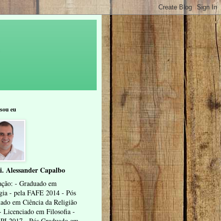
sou eu
i. Alessander Capalbo
ção: - Graduado em
gia - pela FAFE 2014 - Pós
ado em Ciência da Religião
- Licenciado em Filosofia -
I 2017 - Pós Graduado em