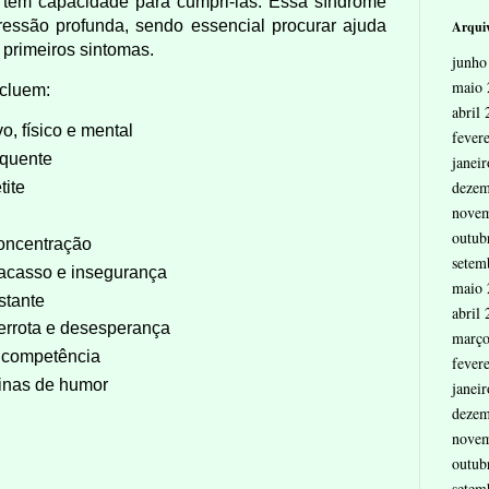
 tem capacidade para cumpri-las. Essa síndrome
essão profunda, sendo essencial procurar ajuda
Arquiv
s primeiros sintomas.
junho
maio 
ncluem:
abril
, físico e mental
fever
equente
janei
dezem
tite
nove
outub
concentração
setem
racasso e insegurança
maio 
stante
abril
errota e desesperança
março
ncompetência
fever
tinas de humor
janei
dezem
nove
outub
setem