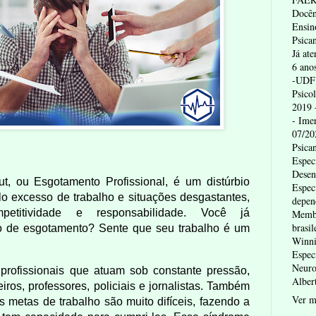
Docên
Ensin
Psican
Já at
6 ano
-UDF 
Psico
2019 
- Ime
07/20
Psica
Espec
Desen
, ou Esgotamento Profissional, é um distúrbio
Espec
o excesso de trabalho e situações desgastantes,
depen
petitividade e responsabilidade. Você já
Membr
brasil
o de esgotamento? Sente que seu trabalho é um
Winni
Espec
Neuro
rofissionais que atuam sob constante pressão,
Alber
ros, professores, policiais e jornalistas. Também
Ver m
 metas de trabalho são muito difíceis, fazendo a