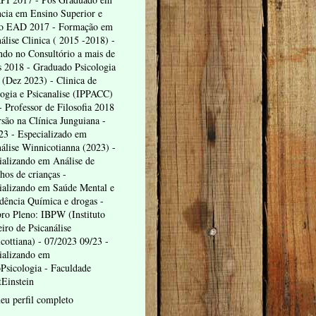
cia em Ensino Superior e
o EAD 2017 - Formação em
álise Clinica ( 2015 -2018) -
endo no Consultório a mais de
s 2018 - Graduado Psicologia
(Dez 2023) - Clinica de
logia e Psicanalise (IPPACC)
- Professor de Filosofia 2018
rsão na Clínica Junguiana -
23 - Especializado em
nálise Winnicotianna (2023) -
ializando em Análise de
hos de crianças -
ializando em Saúde Mental e
dência Química e drogas -
o Pleno: IBPW (Instituto
eiro de Psicanálise
cottiana) - 07/2023 09/23 -
ializando em
Psicologia - Faculdade
tEinstein
eu perfil completo