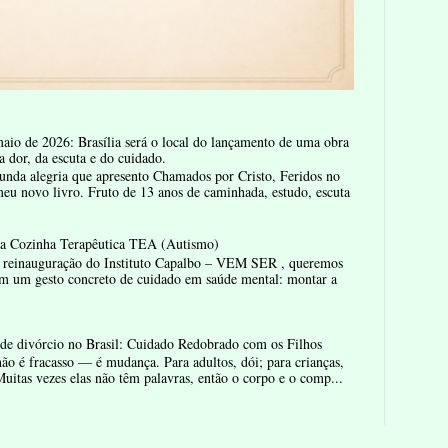
aio de 2026: Brasília será o local do lançamento de uma obra
a dor, da escuta e do cuidado.
nda alegria que apresento Chamados por Cristo, Feridos no
u novo livro. Fruto de 13 anos de caminhada, estudo, escuta
la Cozinha Terapêutica TEA (Autismo)
reinauguração do Instituto Capalbo – VEM SER , queremos
m um gesto concreto de cuidado em saúde mental: montar a
de divórcio no Brasil: Cuidado Redobrado com os Filhos
ão é fracasso — é mudança. Para adultos, dói; para crianças,
uitas vezes elas não têm palavras, então o corpo e o comp...