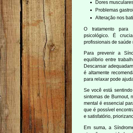
Dores musculare
Problemas gastroi
Alteração nos bat
O tratamento para B
psicológico. É cruc
profissionais de saúde 
Para prevenir a Sín
equilíbrio entre trabalh
Descansar adequadamen
é altamente recomenda
para relaxar pode ajuda
Se você está sentindo
sintomas de Burnout, 
mental é essencial par
que é possível encontr
e satisfatório, prioriza
Em suma, a Síndrome