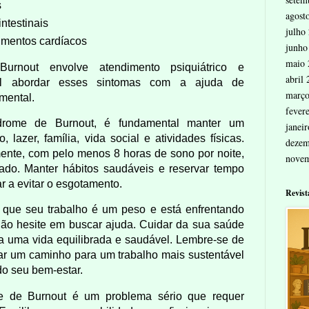
s
agost
ntestinais
julho
imentos cardíacos
junho
maio 
urnout envolve atendimento psiquiátrico e
abril
ial abordar esses sintomas com a ajuda de
março
mental.
fever
drome de Burnout, é fundamental manter um
janei
o, lazer, família, vida social e atividades físicas.
dezem
te, com pelo menos 8 horas de sono por noite,
nove
do. Manter hábitos saudáveis e reservar tempo
r a evitar o esgotamento.
Revist
 que seu trabalho é um peso e está enfrentando
não hesite em buscar ajuda. Cuidar da sua saúde
a uma vida equilibrada e saudável. Lembre-se de
ar um caminho para um trabalho mais sustentável
ndo seu bem-estar.
 de Burnout é um problema sério que requer