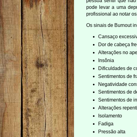
pessoa sentir que não
pode levar a uma depr
profissional ao notar o
Os sinais de Burnout i
Cansaço excessivo
Dor de cabeça fr
Alterações no ape
Insônia
Dificuldades de 
Sentimentos de f
Negatividade con
Sentimentos de d
Sentimentos de i
Alterações repen
Isolamento
Fadiga
Pressão alta