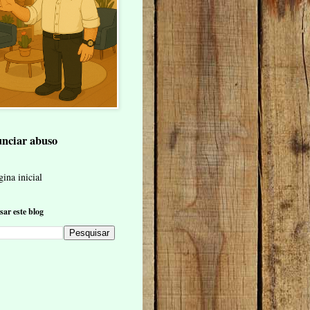
nciar abuso
ina inicial
sar este blog