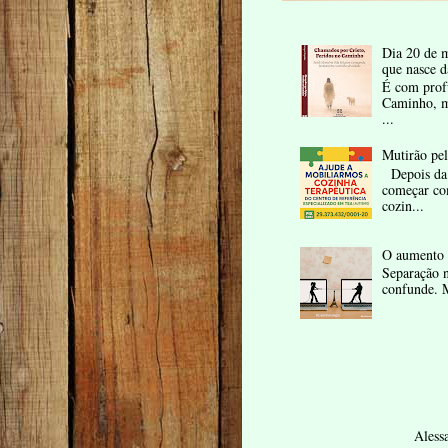
Dia 20 de m
que nasce d
É com profu
Caminho, me
...
Mutirão pe
Depois da 
começar co
cozin...
O aumento 
Separação n
confunde. M
Aless