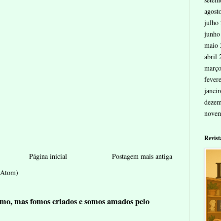
agost
julho
junho
maio 
abril
março
fever
janei
dezem
nove
Revist
Página inicial
Postagem mais antiga
 (Atom)
mo, mas fomos criados e somos amados pelo