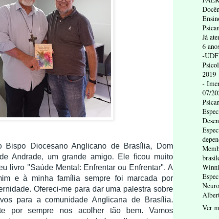
Docên
Ensin
Psican
Já at
6 ano
-UDF 
Psico
2019 
- Ime
07/20
Psica
Espec
Desen
Espec
depen
lo Bispo Diocesano Anglicano de Brasília, Dom
Membr
 de Andrade, um grande amigo. Ele ficou muito
brasil
Winni
u livro "Saúde Mental: Enfrentar ou Enfrentar". A
Espec
mim e à minha família sempre foi marcada por
Neuro
ternidade. Ofereci-me para dar uma palestra sobre
Alber
ivos para a comunidade Anglicana de Brasília.
Ver m
te por sempre nos acolher tão bem. Vamos