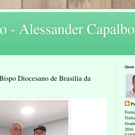
o - Alessander Capalbo
4
Quem 
Bispo Diocesano de Brasilia da
Ps
Forma
Teolo
Gradu
2016 
FAERP