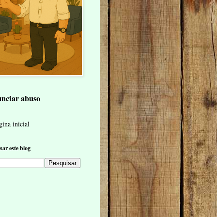
nciar abuso
ina inicial
sar este blog