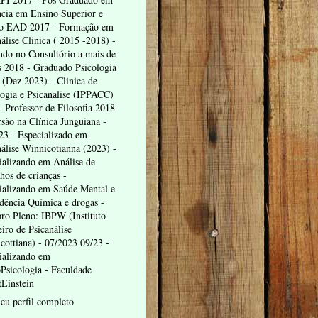
cia em Ensino Superior e
o EAD 2017 - Formação em
álise Clinica ( 2015 -2018) -
endo no Consultório a mais de
s 2018 - Graduado Psicologia
(Dez 2023) - Clinica de
logia e Psicanalise (IPPACC)
- Professor de Filosofia 2018
rsão na Clínica Junguiana -
23 - Especializado em
nálise Winnicotianna (2023) -
ializando em Análise de
hos de crianças -
ializando em Saúde Mental e
dência Química e drogas -
o Pleno: IBPW (Instituto
eiro de Psicanálise
cottiana) - 07/2023 09/23 -
ializando em
Psicologia - Faculdade
tEinstein
eu perfil completo