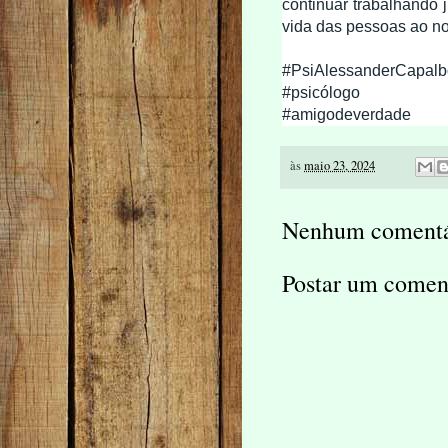
continuar trabalhando 
vida das pessoas ao no
#PsiAlessanderCapalb
#psicólogo
#amigodeverdade
às
maio 23, 2024
Nenhum comentá
Postar um comen