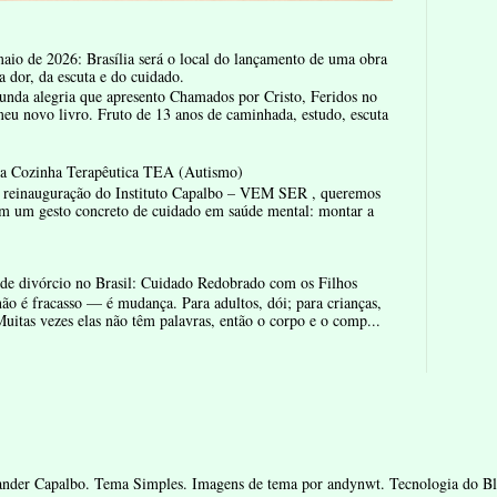
aio de 2026: Brasília será o local do lançamento de uma obra
a dor, da escuta e do cuidado.
nda alegria que apresento Chamados por Cristo, Feridos no
u novo livro. Fruto de 13 anos de caminhada, estudo, escuta
la Cozinha Terapêutica TEA (Autismo)
reinauguração do Instituto Capalbo – VEM SER , queremos
m um gesto concreto de cuidado em saúde mental: montar a
de divórcio no Brasil: Cuidado Redobrado com os Filhos
ão é fracasso — é mudança. Para adultos, dói; para crianças,
uitas vezes elas não têm palavras, então o corpo e o comp...
ander Capalbo. Tema Simples. Imagens de tema por
andynwt
. Tecnologia do
Bl