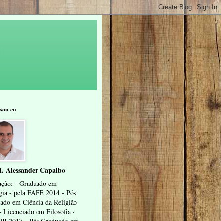
sou eu
i. Alessander Capalbo
ção: - Graduado em
gia - pela FAFE 2014 - Pós
ado em Ciência da Religião
- Licenciado em Filosofia -
I 2017 - Pós Graduado em