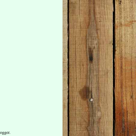
ogger
.