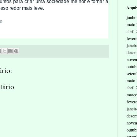
juntos para criar uma sociedade melhor e tornar a
Arquiv
sso redor mais leve.
junho
o
maio 
abril
fever
janei
dezem
nove
outub
rio:
setem
maio 
tário
abril
março
fever
janei
dezem
nove
outub
setem