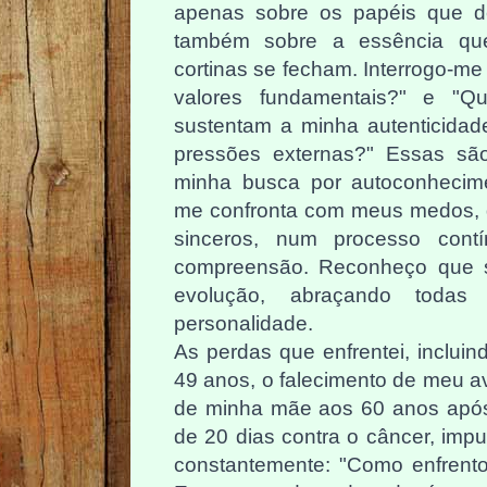
apenas sobre os papéis que 
também sobre a essência qu
cortinas se fecham. Interrogo-m
valores fundamentais?" e "Q
sustentam a minha autenticida
pressões externas?" Essas sã
minha busca por autoconhecimen
me confronta com meus medos, 
sinceros, num processo cont
compreensão. Reconheço que 
evolução, abraçando toda
personalidade.
As perdas que enfrentei, inclui
49 anos, o falecimento de meu a
de minha mãe aos 60 anos após
de 20 dias contra o câncer, imp
constantemente: "Como enfrento